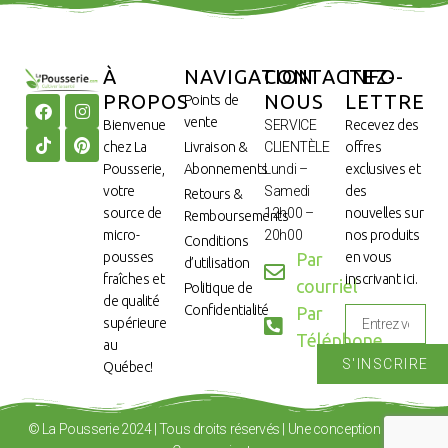
À
NAVIGATION
CONTACTEZ-
INFO-
PROPOS
NOUS
LETTRE
Points de
vente
Bienvenue
SERVICE
Recevez des
chez La
Livraison &
CLIENTÈLE
offres
Pousserie,
Abonnements
Lundi –
exclusives et
votre
Samedi
des
Retours &
source de
12h00 –
nouvelles sur
Remboursements
micro-
20h00
nos produits
Conditions
pousses
Par
en vous
d’utilisation
fraîches et
inscrivant ici.
courriel
Politique de
de qualité
Confidentialité
Par
supérieure
Téléphone
au
S'INSCRIRE
Québec!
© La Pousserie 2024 | Tous droits réservés | Une conception de Les