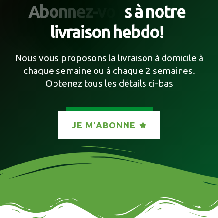
A
b
o
n
n
e
z
-
v
o
u
s
à
n
o
t
r
e
l
i
v
r
a
i
s
o
n
h
e
b
d
o
!
Nous vous proposons la livraison à domicile à
chaque semaine ou à chaque 2 semaines.
Obtenez tous les détails ci-bas
JE M'ABONNE