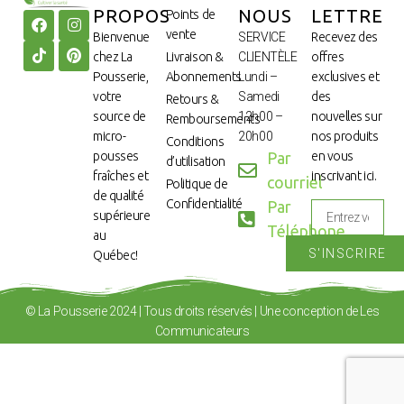
PROPOS
NOUS
LETTRE
Points de
vente
Bienvenue
SERVICE
Recevez des
chez La
Livraison &
CLIENTÈLE
offres
Pousserie,
Abonnements
Lundi –
exclusives et
votre
Samedi
des
Retours &
source de
12h00 –
nouvelles sur
Remboursements
micro-
20h00
nos produits
Conditions
pousses
Par
en vous
d’utilisation
fraîches et
inscrivant ici.
courriel
Politique de
de qualité
Confidentialité
Par
supérieure
Téléphone
au
S'INSCRIRE
Québec!
© La Pousserie 2024 | Tous droits réservés | Une conception de Les
Communicateurs