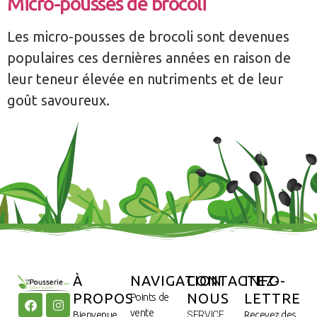
Micro-pousses de brocoli
Les micro-pousses de brocoli sont devenues
populaires ces dernières années en raison de
leur teneur élevée en nutriments et de leur
goût savoureux.
À
NAVIGATION
CONTACTEZ-
INFO-
PROPOS
NOUS
LETTRE
Points de
vente
Bienvenue
SERVICE
Recevez des