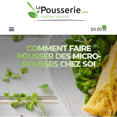
0
$
0.00
COMMENT FAIRE
POUSSER DES MICRO-
POUSSES CHEZ SOI